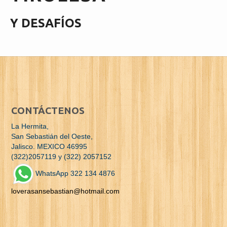
Y DESAFÍOS
CONTÁCTENOS
La Hermita,
San Sebastián del Oeste,
Jalisco. MEXICO 46995
(322)2057119 y (322) 2057152
WhatsApp 322 134 4876
loverasansebastian@hotmail.com