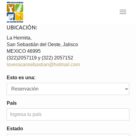
Toggl
navig
UBICACIÓN:
La Hermita,
San Sebastián del Oeste, Jalisco
MEXICO 46995
(322)2057119 y (322) 2057152
loverasansebastian@hotmail.com
Esto es una:
País
Estado