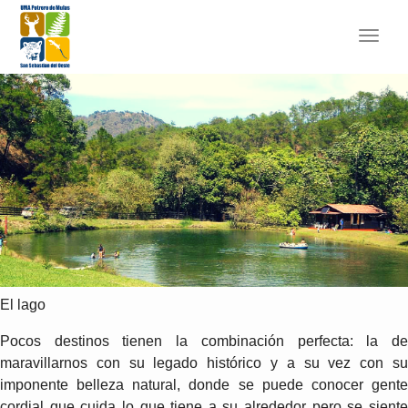
Toggl
navig
El lago
Pocos destinos tienen la combinación perfecta: la de
maravillarnos con su legado histórico y a su vez con su
imponente belleza natural, donde se puede conocer gente
cordial que cuida lo que tiene a su alrededor pero se siente